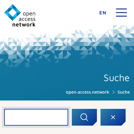
EN
Suche
open-access.network
Suche