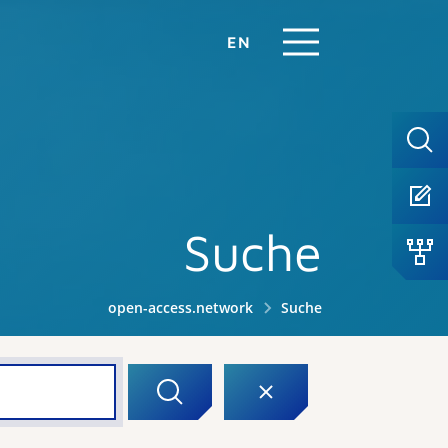
EN
Suche
open-access.network
Suche