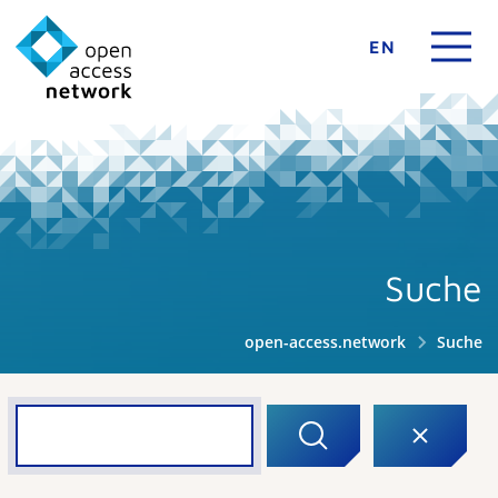
EN
Suche
open-access.network
Suche