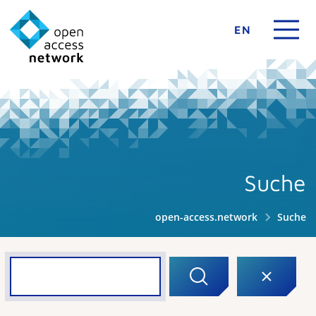
EN
Suche
open-access.network
Suche