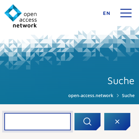
EN
Suche
open-access.network
Suche