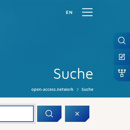
EN
Suche
open-access.network
Suche