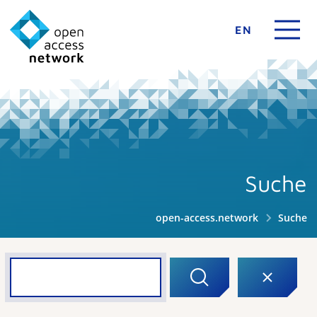
EN
Suche
open-access.network
Suche