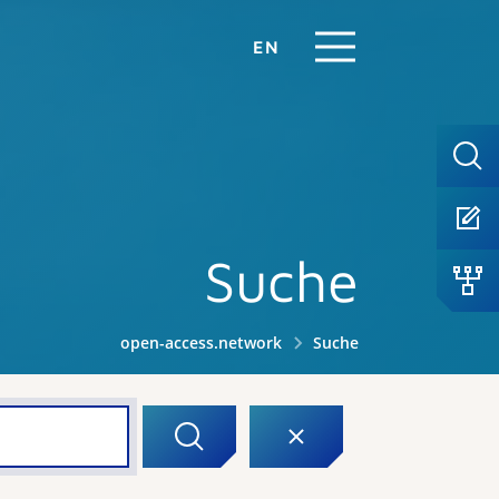
EN
Suche
open-access.network
Suche