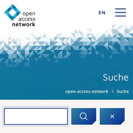
EN
Suche
open-access.network
Suche