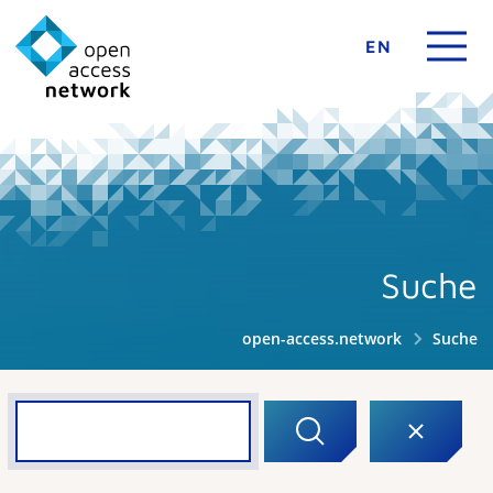
EN
Suche
open-access.network
Suche