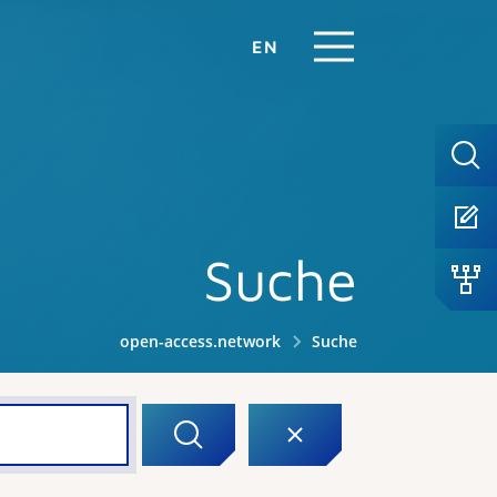
EN
Suche
open-access.network
Suche