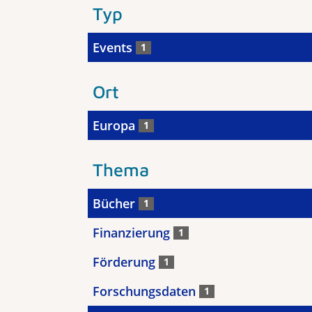
Typ
Events
1
Ort
Europa
1
Thema
Bücher
1
Finanzierung
1
Förderung
1
Forschungsdaten
1