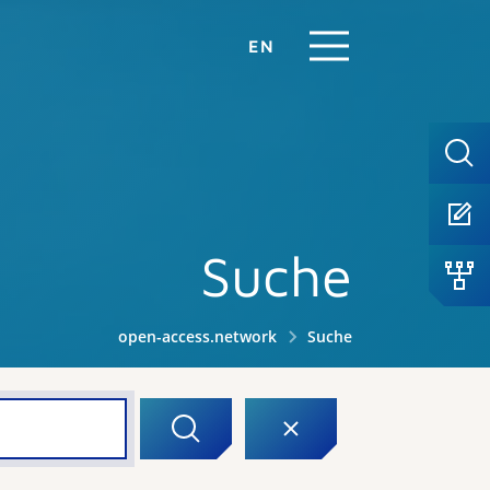
EN
Suche
open-access.network
Suche