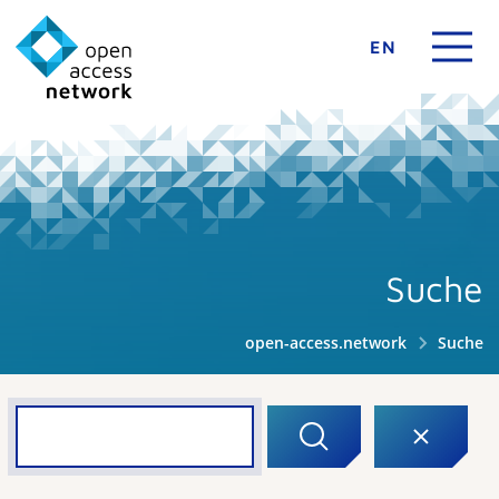
EN
Suche
open-access.network
Suche