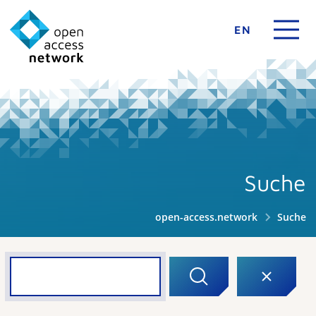
EN
Suche
open-access.network
Suche