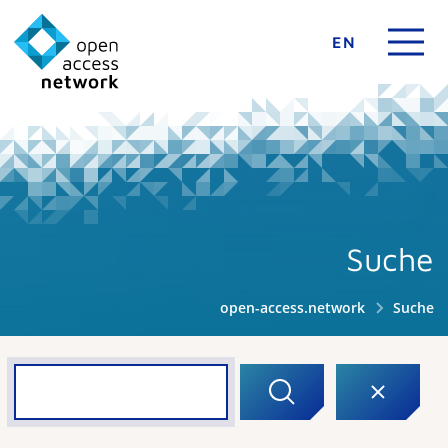
EN
Suche
open-access.network
Suche