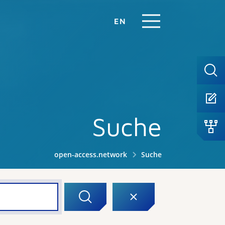
EN
Suche
open-access.network
Suche