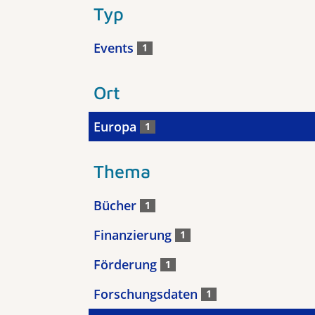
Typ
Events
1
Ort
Europa
1
Thema
Bücher
1
Finanzierung
1
Förderung
1
Forschungsdaten
1