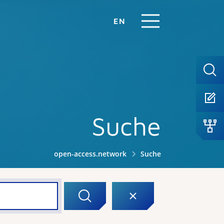
EN
Suche
open-access.network
Suche