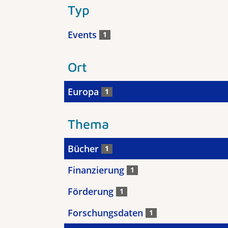
Typ
Events
1
Ort
Europa
1
Thema
Bücher
1
Finanzierung
1
Förderung
1
Forschungsdaten
1