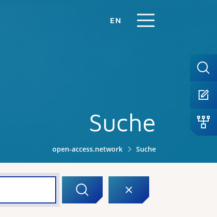
EN
Suche
open-access.network
Suche