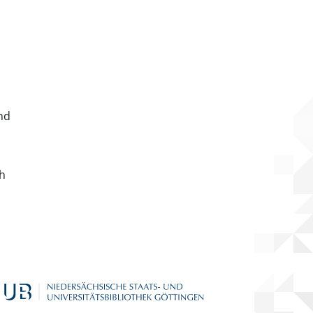
nd
ch