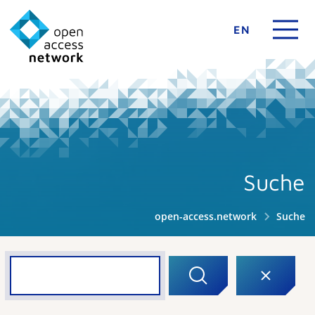
EN
Suche
open-access.network
Suche