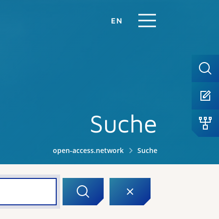
EN
Suche
open-access.network
Suche