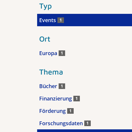
Typ
Events
1
Ort
Europa
1
Thema
Bücher
1
Finanzierung
1
Förderung
1
Forschungsdaten
1