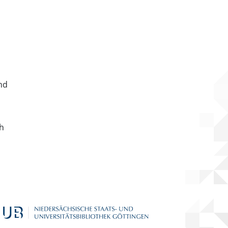
nd
ch