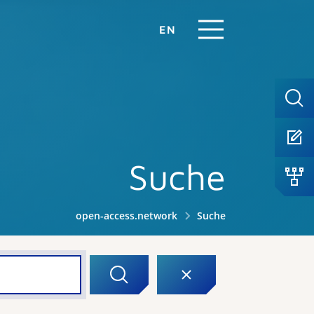
EN
Suche
open-access.network
Suche