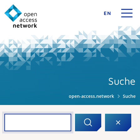
EN
Suche
open-access.network
Suche