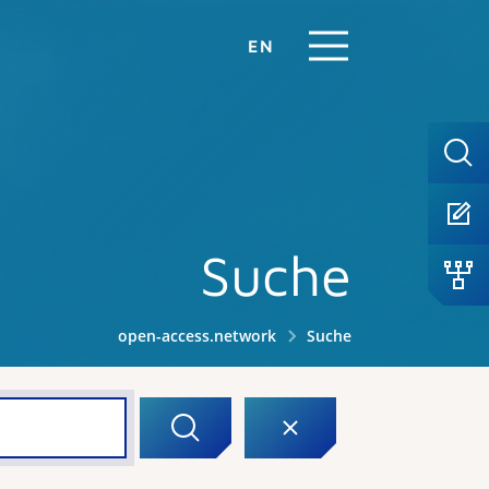
EN
Suche
open-access.network
Suche