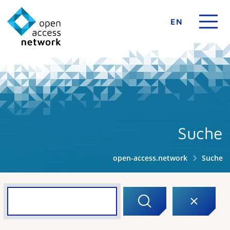
EN
Suche
open-access.network
Suche