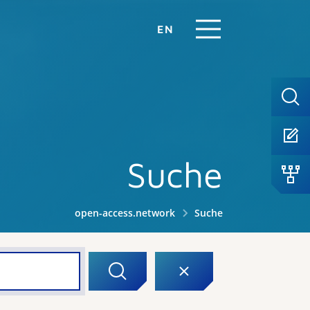
EN
Suche
open-access.network
Suche