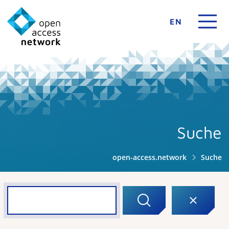
EN
Suche
open-access.network
Suche