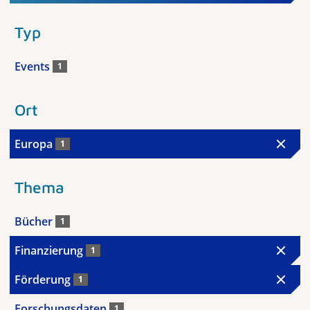
Typ
Events
1
Ort
Europa
1
Thema
Bücher
1
Finanzierung
1
Förderung
1
Forschungsdaten
1