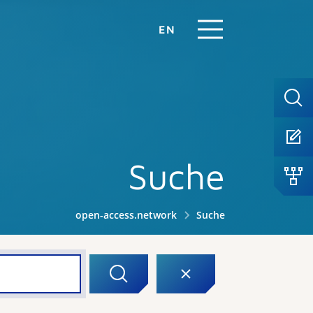
EN
Suche
open-access.network
Suche