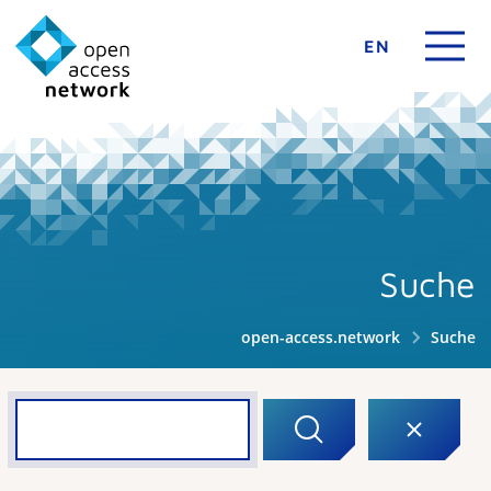
EN
Suche
open-access.network
Suche