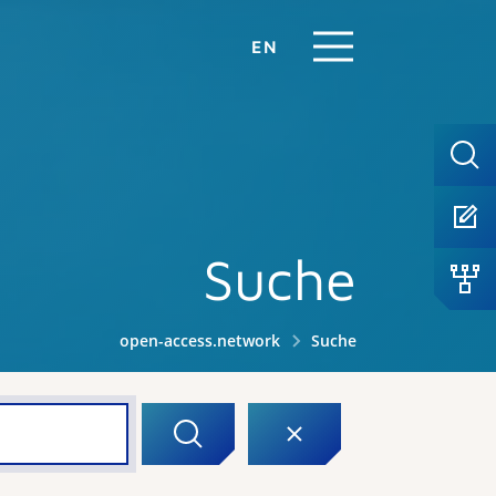
EN
Suche
open-access.network
Suche