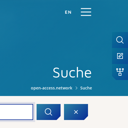
EN
Suche
open-access.network
Suche