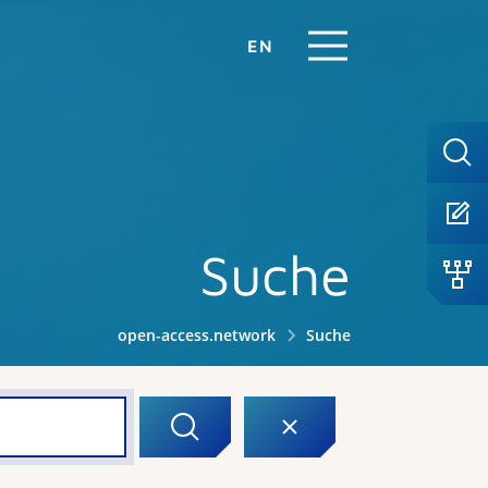
EN
Suche
open-access.network
Suche