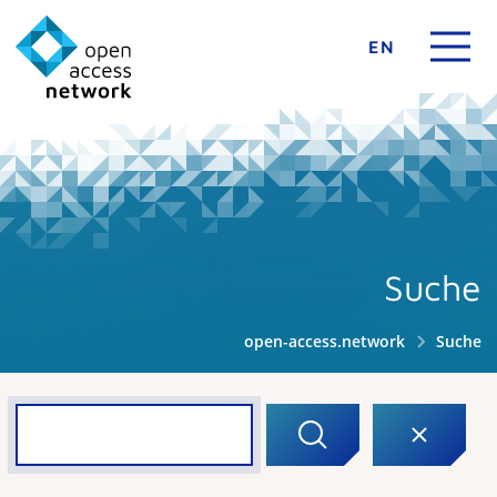
EN
Suche
open-access.network
Suche