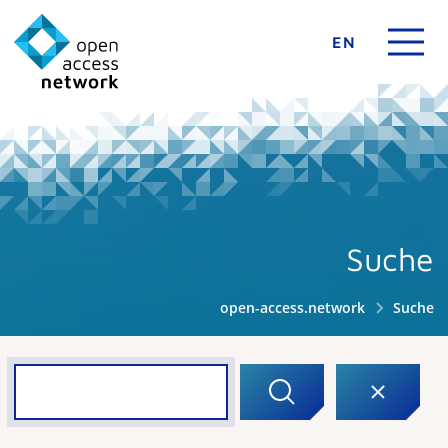
EN
Suche
open-access.network
Suche