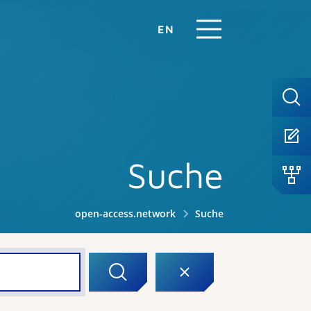
EN
Suche
open-access.network
Suche