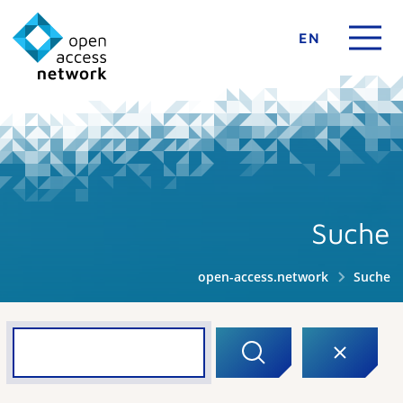
EN
Suche
open-access.network
Suche