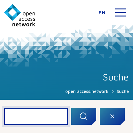
EN
Suche
open-access.network
Suche