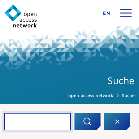
EN
Suche
open-access.network
Suche