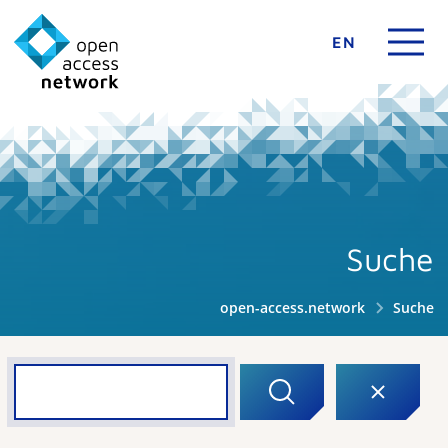
EN
Suche
open-access.network
Suche