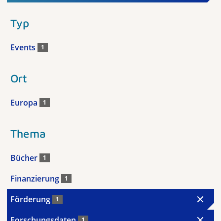
Typ
Events
1
Ort
Europa
1
Thema
Bücher
1
Finanzierung
1
Förderung
1
Forschungsdaten
1