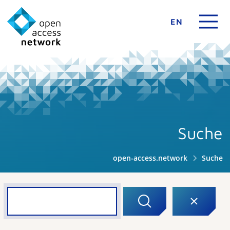
EN
Suche
open-access.network
Suche