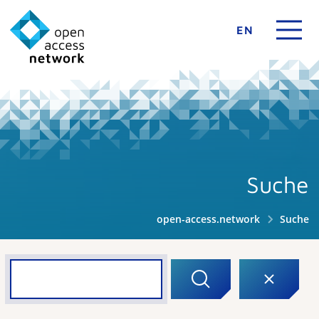
EN
Suche
open-access.network
Suche