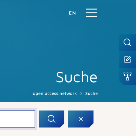
EN
Suche
open-access.network
Suche