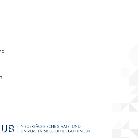
nd
ch