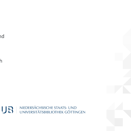
nd
ch