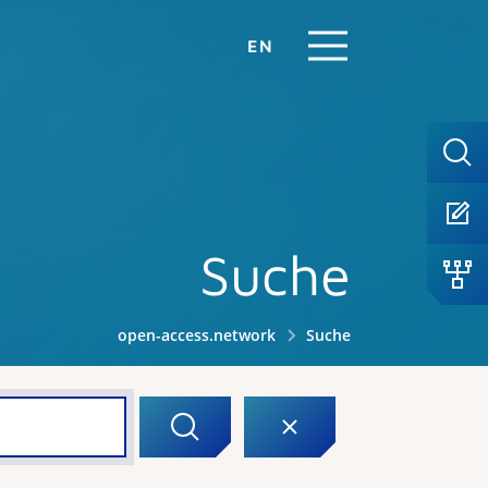
EN
Suche
open-access.network
Suche