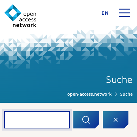
EN
Suche
open-access.network
Suche