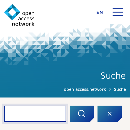
EN
Suche
open-access.network
Suche