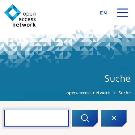
EN
Suche
open-access.network
Suche