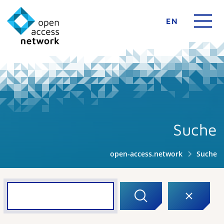
EN
Suche
open-access.network
Suche