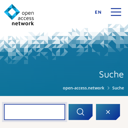
EN
Suche
open-access.network
Suche