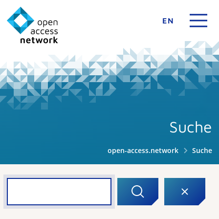
EN
Suche
open-access.network
Suche