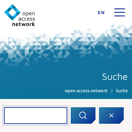
EN
Suche
open-access.network
Suche