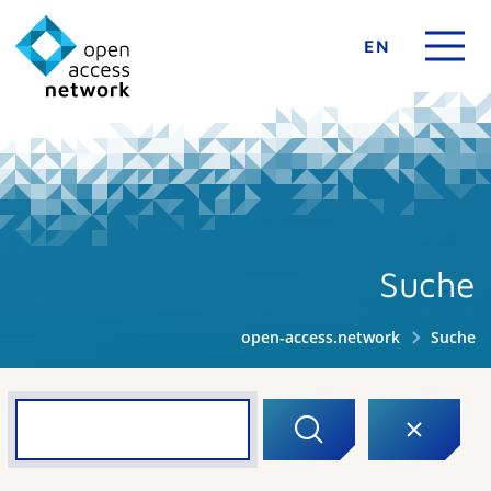
EN
Suche
open-access.network
Suche