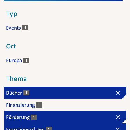
Typ
Events
1
Ort
Europa
1
Thema
Bücher
1
Finanzierung
1
Förderung
1
Forschungsdaten
1